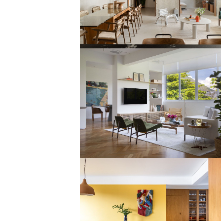
ganha integração e linguagem
minimalista
Área social integrada e
contemporaneidade em apê de
150m²
Tons quentes, ladrilho azul e