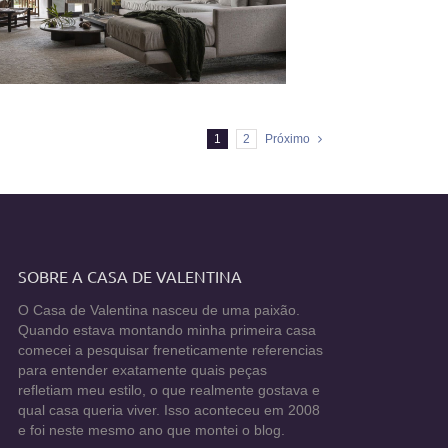
1
2
Próximo
SOBRE A CASA DE VALENTINA
O Casa de Valentina nasceu de uma paixão.
Quando estava montando minha primeira casa
comecei a pesquisar freneticamente referencias
para entender exatamente quais peças
refletiam meu estilo, o que realmente gostava e
qual casa queria viver. Isso aconteceu em 2008
e foi neste mesmo ano que montei o blog.