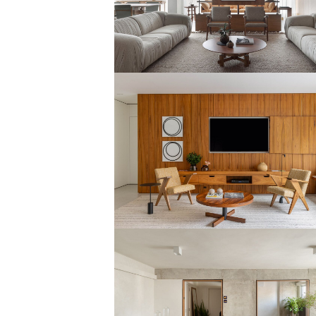
naturais em apê contemporâneo
de 180m²
Marcenaria autoral e mistura
elegante de texturas em 180m²
Apartamento dos anos 80