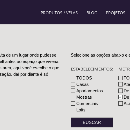
PRODUTOS / VELAS
BLOG
PROJETOS
alta de um lugar onde pudesse
Selecione as opções abaixo e e
lhantes ao espaço que viveria.
 area, aqui você escolhe o que
ESTABELECIMENTOS:
METR
zação, daí por diante é só
TODOS
TO
Casas
At
Apartamentos
De
Mostras
De
Comerciais
Ac
Lofts