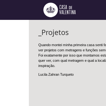
Ir
para
o
conteúdo
_Projetos
Quando montei minha primeira casa senti f
ver projetos com metragens e funções seme
Foi exatamente por isso que montamos esta
quer ver, com qual metragem e qual a locali
inspiração.
Lucila Zahran Turqueto