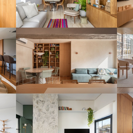
10 meses
escand
Apê com texturas naturais e
Apê
integração entre ambientes
at
Do plano de venda ao sonho de
Apê r