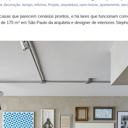
gs:
decoração
,
design
,
reforma
,
Projeto
,
arquitetura
,
open house
,
apartamento
,
dec
 casas que parecem cenários prontos, e há lares que funcionam como 
 de 175 m² em São Paulo da arquiteta e designer de interiores Ste