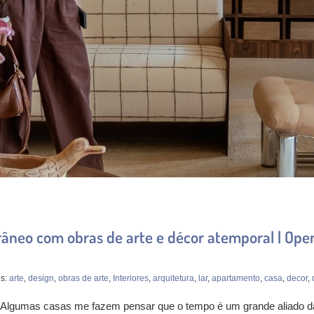
neo com obras de arte e décor atemporal | Open
gs:
arte
,
design
,
obras de arte
,
Interiores
,
arquitetura
,
lar
,
apartamento
,
casa
,
decor
,
o Algumas casas me fazem pensar que o tempo é um grande aliado 