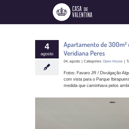
Ir
para
o
conteúdo
Apartamento de 300m² co
4
Veridiana Peres
agosto
04, agosto
|
Categories:
Open House
|
T
Fotos: Favaro JR / Divulgação Al
com vista para o Parque Ibirapuer
medida que caminhava pelos ambi