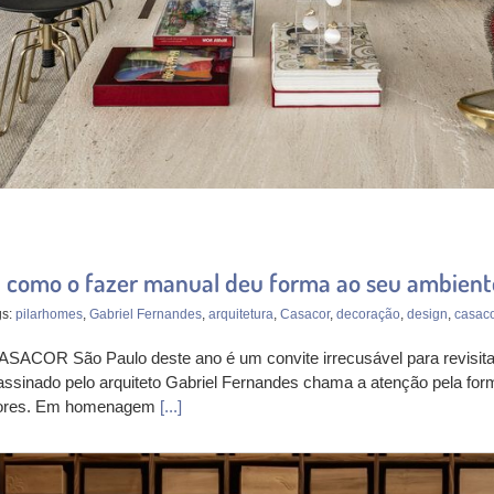
la como o fazer manual deu forma ao seu ambie
gs:
pilarhomes
,
Gabriel Fernandes
,
arquitetura
,
Casacor
,
decoração
,
design
,
casaco
CASACOR São Paulo deste ano é um convite irrecusável para revisita
assinado pelo arquiteto Gabriel Fernandes chama a atenção pela form
eriores. Em homenagem
[...]