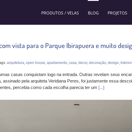
PRODUTOS / VELAS
BLOG
PROJETOS
m vista para o Parque Ibirapuera e muito desig
ags:
arquitetura
,
open house
,
apartamento
,
casa
,
decor
,
decoração
,
design
,
Interio
gumas casas conquistam logo na entrada. Outras revelam seus enca
a, assinado pela arquiteta Veridiana Peres, foi justamente essa des
entes, percebia como cada escolha parecia ter um
[...]