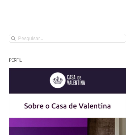
Buscar
resultados
para:
PERFIL