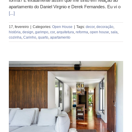
forma? É exatamente assim que me sinto em relação ao
apartamento do Daniel Virgnio e Derek Fernandes. Eu vi o
[...]
17, fevereiro
|
Categories:
Open House
|
Tags:
decor
,
decoração
,
história
,
design
,
garimpo
,
cor
,
arquitetura
,
reforma
,
open house
,
sala
,
cozinha
,
Carinho
,
quarto
,
apartamento