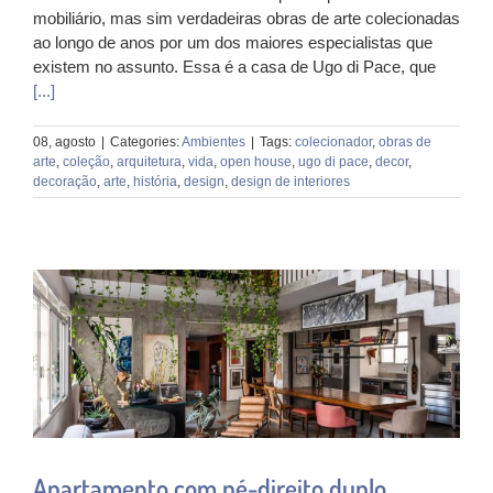
mobiliário, mas sim verdadeiras obras de arte colecionadas
ao longo de anos por um dos maiores especialistas que
existem no assunto. Essa é a casa de Ugo di Pace, que
[...]
08, agosto
|
Categories:
Ambientes
|
Tags:
colecionador
,
obras de
arte
,
coleção
,
arquitetura
,
vida
,
open house
,
ugo di pace
,
decor
,
decoração
,
arte
,
história
,
design
,
design de interiores
Apartamento com pé-direito duplo,