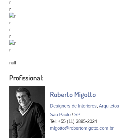
r
r
r
r
r
r
r
r
null
Profissional:
Roberto Migotto
Designers de Interiores
,
Arquitetos
São Paulo
/
SP
Tel: +55 (11) 3885-2024
migotto@robertomigotto.com.br