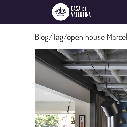
Ir
para
o
conteúdo
open house Marce