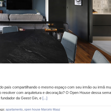
 do país compartilhando o mesmo espaço com seu irmão ou irmã mu
 o resolver com arquitetura e decoração? O Open House dessa sem
, fundador da Geest Gin, e
[...]
ags:
apartamento
,
open house Marcelo Maaz