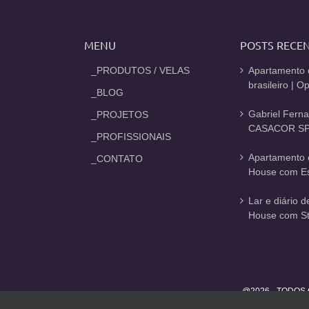
MENU
POSTS RECE
_PRODUTOS / VELAS
Apartamento 
brasileiro | 
_BLOG
Gabriel Fern
_PROJETOS
CASACOR SP
_PROFISSIONAIS
Apartamento 
_CONTATO
House com Est
Lar e diário 
House com St
@2026 - TODOS