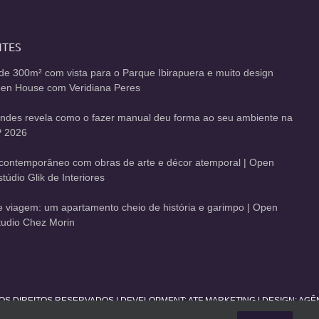
NTES
de 300m² com vista para o Parque Ibirapuera e muito design
Open House com Veridiana Peres
andes revela como o fazer manual deu forma ao seu ambiente na
 2026
contemporâneo com obras de arte e décor atemporal | Open
údio Glik de Interiores
de viagem: um apartamento cheio de história e garimpo | Open
udio Chez Morin
 OS DIREITOS RESERVADOS | DEVELOPMENT:
ATF MARKETING
| DESIGN: AG