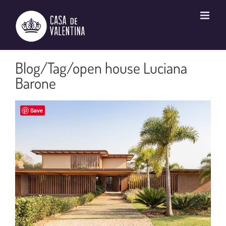
Ir
para
o
conteúdo
open house Luciana
Barone
Save