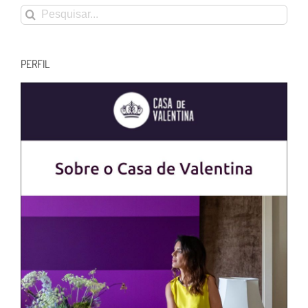
Buscar
resultados
para:
PERFIL