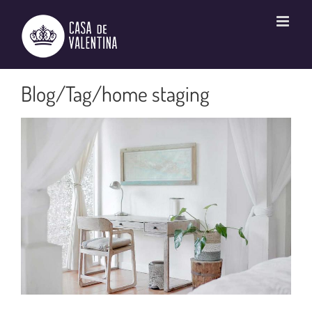
Ir
para
o
conteúdo
home staging