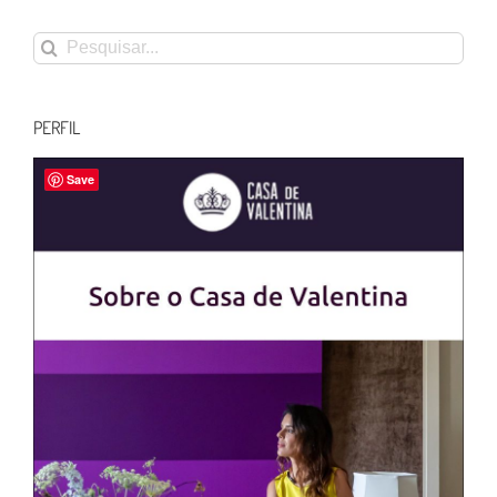
Buscar
resultados
para:
PERFIL
Save