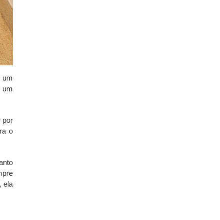
é um
s um
 por
ra o
anto
mpre
 ela