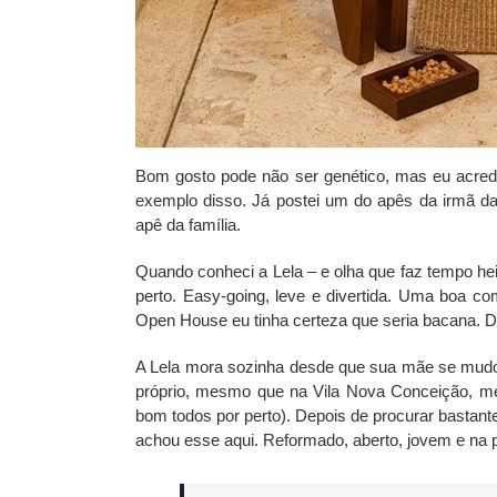
Bom gosto pode não ser genético, mas eu acredi
exemplo disso. Já postei um do apês da irmã da
apê da família.
Quando conheci a Lela – e olha que faz tempo hei
perto. Easy-going, leve e divertida. Uma boa c
Open House eu tinha certeza que seria bacana. Dit
A Lela mora sozinha desde que sua mãe se mudou
próprio, mesmo que na Vila Nova Conceição, me
bom todos por perto). Depois de procurar bastante
achou esse aqui. Reformado, aberto, jovem e na p