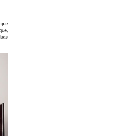
 que
que,
duas