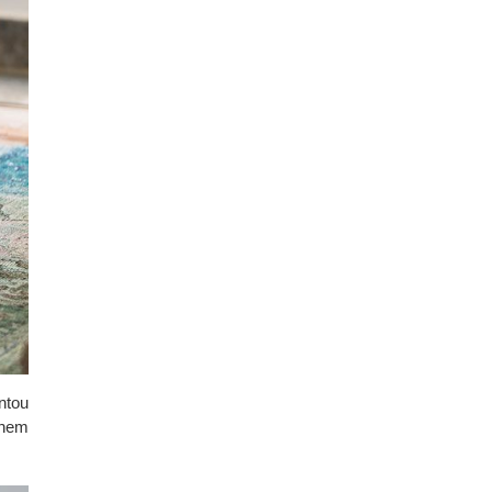
ntou
 nem