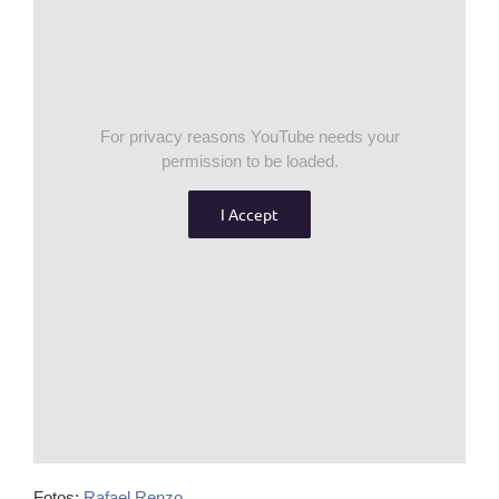
For privacy reasons YouTube needs your
permission to be loaded.
I Accept
Fotos:
Rafael Renzo