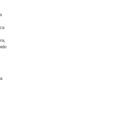
a
ica
ra,
hido
ia