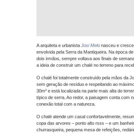
A arquiteta e urbanista
Josi Melo
nasceu e cresce
envolvida pela Serra da Mantiqueira. Na época 
dois irmãos, sempre voltava aos finais de semana
a ideia de construir um chalé no terreno para rec
O chalé foi totalmente construído pela mãos da J
sem geração de resíduo e respeitando ao máximo
30m² e está localizada na parte mais alta do terr
típico de serra. Ao redor, a paisagem conta co
conexão total com a natureza.
O chalé atende um casal confortavelmente, resu
copa das arvores – ponto alto rsss – e um banheir
churrasqueira, pequena mesa de refeições, redári