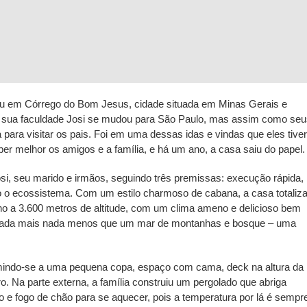
u em Córrego do Bom Jesus, cidade situada em Minas Gerais e
de sua faculdade Josi se mudou para São Paulo, mas assim como se
 para visitar os pais. Foi em uma dessas idas e vindas que eles tiv
eber melhor os amigos e a família, e há um ano, a casa saiu do papel.
osi, seu marido e irmãos, seguindo três premissas: execução rápida,
 o ecossistema. Com um estilo charmoso de cabana, a casa totaliz
eno a 3.600 metros de altitude, com um clima ameno e delicioso bem
m nada mais nada menos que um mar de montanhas e bosque – uma
mindo-se a uma pequena copa, espaço com cama, deck na altura da
o. Na parte externa, a família construiu um pergolado que abriga
o e fogo de chão para se aquecer, pois a temperatura por lá é sempr