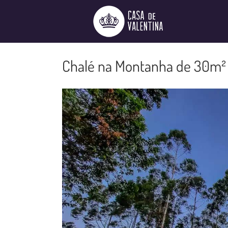
Ir
para
o
conteúdo
Chalé na Montanha de 30m² C