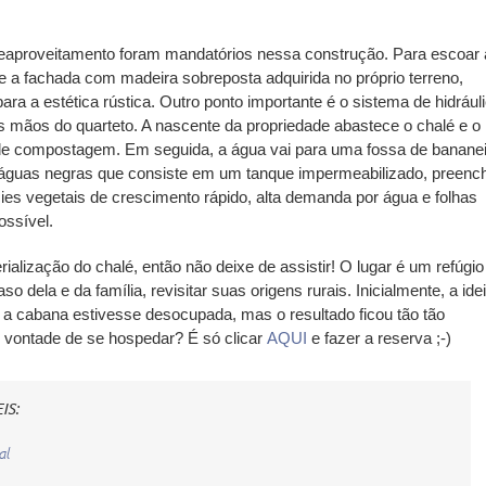
 reaproveitamento foram mandatórios nessa construção. Para escoar 
se a fachada com madeira sobreposta adquirida no próprio terreno,
ra a estética rústica. Outro ponto importante é o sistema de hidrául
 mãos do quarteto. A nascente da propriedade abastece o chalé e o
de compostagem. Em seguida, a água vai para uma fossa de bananei
de águas negras que consiste em um tanque impermeabilizado, preenc
s vegetais de crescimento rápido, alta demanda por água e folhas
ossível.
ialização do chalé, então não deixe de assistir! O lugar é um refúgio
 dela e da família, revisitar suas origens rurais. Inicialmente, a ide
 a cabana estivesse desocupada, mas o resultado ficou tão tão
 vontade de se hospedar? É só clicar
AQUI
e fazer a reserva ;-)
IS:
al