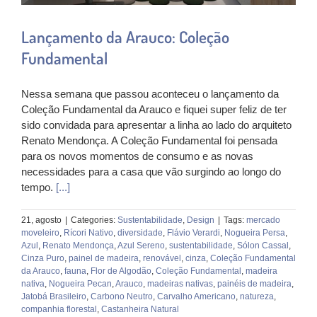
Lançamento da Arauco: Coleção
Fundamental
Nessa semana que passou aconteceu o lançamento da
Coleção Fundamental da Arauco e fiquei super feliz de ter
sido convidada para apresentar a linha ao lado do arquiteto
Renato Mendonça. A Coleção Fundamental foi pensada
para os novos momentos de consumo e as novas
necessidades para a casa que vão surgindo ao longo do
tempo.
[...]
21, agosto
|
Categories:
Sustentabilidade
,
Design
|
Tags:
mercado
moveleiro
,
Rícori Nativo
,
diversidade
,
Flávio Verardi
,
Nogueira Persa
,
Azul
,
Renato Mendonça
,
Azul Sereno
,
sustentabilidade
,
Sólon Cassal
,
Cinza Puro
,
painel de madeira
,
renovável
,
cinza
,
Coleção Fundamental
da Arauco
,
fauna
,
Flor de Algodão
,
Coleção Fundamental
,
madeira
nativa
,
Nogueira Pecan
,
Arauco
,
madeiras nativas
,
painéis de madeira
,
Jatobá Brasileiro
,
Carbono Neutro
,
Carvalho Americano
,
natureza
,
companhia florestal
,
Castanheira Natural