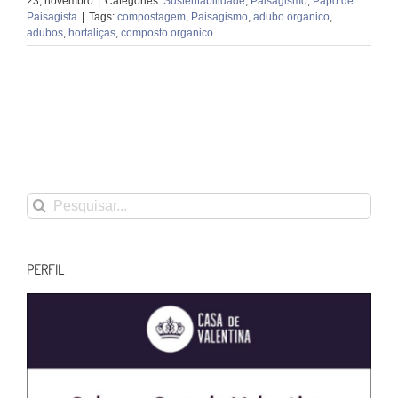
23, novembro
|
Categories:
Sustentabilidade
,
Paisagismo
,
Papo de
Paisagista
|
Tags:
compostagem
,
Paisagismo
,
adubo organico
,
adubos
,
hortaliças
,
composto organico
Buscar
resultados
para:
PERFIL