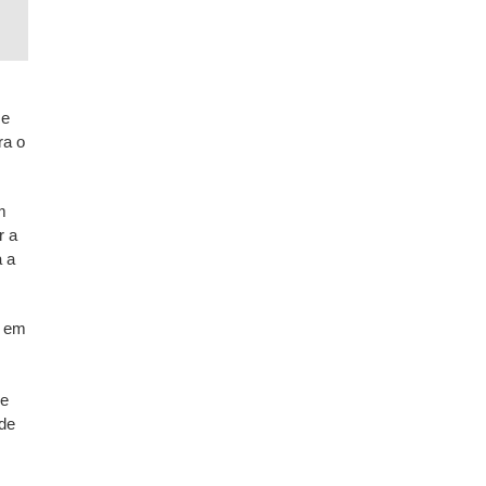
 e
ra o
m
r a
a a
s em
de
 de