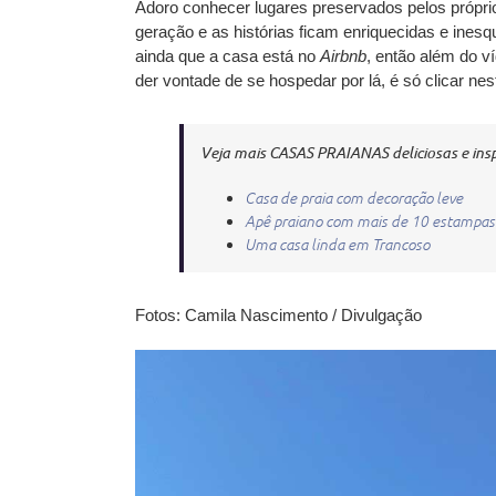
Adoro conhecer lugares preservados pelos própri
geração e as histórias ficam enriquecidas e ines
ainda que a casa está no
Airbnb
, então além do v
der vontade de se hospedar por lá, é só clicar nes
Veja mais CASAS PRAIANAS deliciosas e inspir
Casa de praia com decoração leve
Apê praiano com mais de 10 estampas
Uma casa linda em Trancoso
Fotos: Camila Nascimento / Divulgação