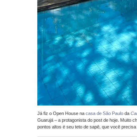
Já fiz o
Open House
na
casa de São Paulo
da
Ca
Guarujá – a protagonista do post de hoje. Muito 
pontos altos é seu teto de sapê, que você precisa