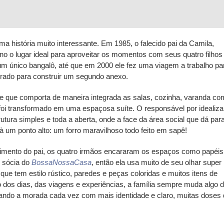
ma história muito interessante. Em 1985, o falecido pai da Camila,
reno o lugar ideal para aproveitar os momentos com seus quatro filhos
um único bangalô, até que em 2000 ele fez uma viagem a trabalho pa
pirado para construir um segundo anexo.
e que comporta de maneira integrada as salas, cozinha, varanda co
, foi transformado em uma espaçosa suíte. O responsável por idealiza
rutura simples e toda a aberta, onde a face da área social que dá par
 um ponto alto: um forro maravilhoso todo feito em sapê!
lecimento do pai, os quatro irmãos encararam os espaços como papéi
é sócia do
BossaNossaCasa
, então ela usa muito de seu olhar super
ue tem estilo rústico, paredes e peças coloridas e muitos itens de
o dos dias, das viagens e experiências, a família sempre muda algo 
ixando a morada cada vez com mais identidade e claro, muitas doses