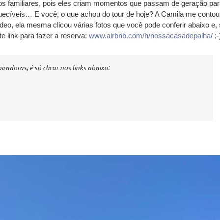
os familiares, pois eles criam momentos que passam de geração pa
quecíveis… E você, o que achou do tour de hoje? A Camila me contou
ídeo, ela mesma clicou várias fotos que você pode conferir abaixo e,
te link para fazer a reserva:
www.airbnb.com/h/nossacasadepalha/
;-
adoras, é só clicar nos links abaixo: