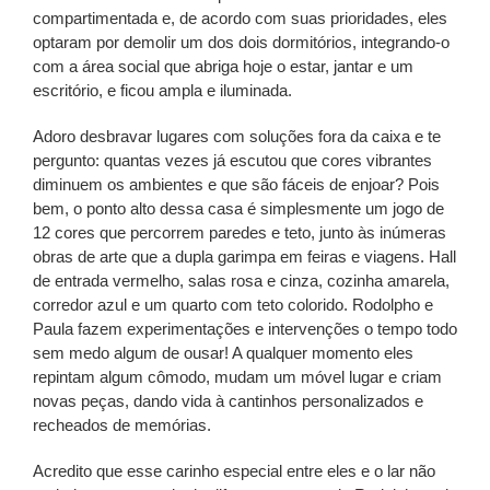
compartimentada e, de acordo com suas prioridades, eles
optaram por demolir um dos dois dormitórios, integrando-o
com a área social que abriga hoje o estar, jantar e um
escritório, e ficou ampla e iluminada.
Adoro desbravar lugares com soluções fora da caixa e te
pergunto: quantas vezes já escutou que cores vibrantes
diminuem os ambientes e que são fáceis de enjoar? Pois
bem, o ponto alto dessa casa é simplesmente um jogo de
12 cores que percorrem paredes e teto, junto às inúmeras
obras de arte que a dupla garimpa em feiras e viagens. Hall
de entrada vermelho, salas rosa e cinza, cozinha amarela,
corredor azul e um quarto com teto colorido. Rodolpho e
Paula fazem experimentações e intervenções o tempo todo
sem medo algum de ousar! A qualquer momento eles
repintam algum cômodo, mudam um móvel lugar e criam
novas peças, dando vida à cantinhos personalizados e
recheados de memórias.
Acredito que esse carinho especial entre eles e o lar não