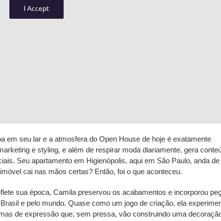
I Accept
a em seu lar e a atmosfera do
Open House
de hoje é exatamente
n marketing e styling, e além de respirar moda diariamente, gera cont
ciais. Seu apartamento em Higienópolis, aqui em São Paulo, anda de
móvel cai nas mãos certas? Então, foi o que aconteceu.
eflete sua época, Camila preservou os acabamentos e incorporou pe
o Brasil e pelo mundo. Quase como um jogo de criação, ela experime
rmas de expressão que, sem pressa, vão construindo uma decoraçã