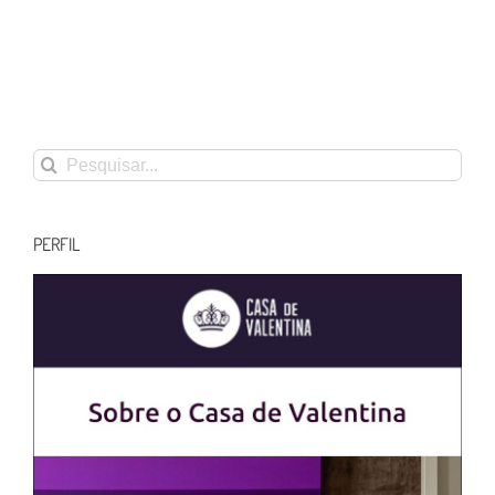
Buscar
resultados
para:
PERFIL