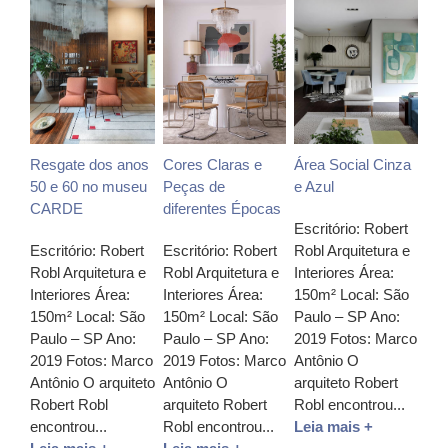
Resgate dos anos
Cores Claras e
Área Social Cinza
50 e 60 no museu
Peças de
e Azul
CARDE
diferentes Épocas
Escritório: Robert
Escritório: Robert
Escritório: Robert
Robl Arquitetura e
Robl Arquitetura e
Robl Arquitetura e
Interiores Área:
Interiores Área:
Interiores Área:
150m² Local: São
150m² Local: São
150m² Local: São
Paulo – SP Ano:
Paulo – SP Ano:
Paulo – SP Ano:
2019 Fotos: Marco
2019 Fotos: Marco
2019 Fotos: Marco
Antônio O
Antônio O arquiteto
Antônio O
arquiteto Robert
Robert Robl
arquiteto Robert
Robl encontrou...
encontrou...
Robl encontrou...
Leia mais +