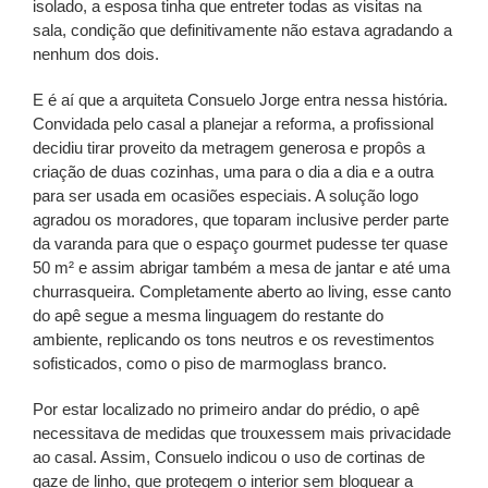
isolado, a esposa tinha que entreter todas as visitas na
sala, condição que definitivamente não estava agradando a
nenhum dos dois.
E é aí que a arquiteta Consuelo Jorge entra nessa história.
Convidada pelo casal a planejar a reforma, a profissional
decidiu tirar proveito da metragem generosa e propôs a
criação de duas cozinhas, uma para o dia a dia e a outra
para ser usada em ocasiões especiais. A solução logo
agradou os moradores, que toparam inclusive perder parte
da varanda para que o espaço gourmet pudesse ter quase
50 m² e assim abrigar também a mesa de jantar e até uma
churrasqueira. Completamente aberto ao living, esse canto
do apê segue a mesma linguagem do restante do
ambiente, replicando os tons neutros e os revestimentos
sofisticados, como o piso de marmoglass branco.
Por estar localizado no primeiro andar do prédio, o apê
necessitava de medidas que trouxessem mais privacidade
ao casal. Assim, Consuelo indicou o uso de cortinas de
gaze de linho, que protegem o interior sem bloquear a