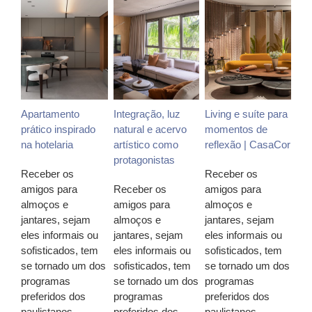
Apartamento
Integração, luz
Living e suíte para
prático inspirado
natural e acervo
momentos de
na hotelaria
artístico como
reflexão | CasaCor
protagonistas
Receber os
Receber os
amigos para
Receber os
amigos para
almoços e
amigos para
almoços e
jantares, sejam
almoços e
jantares, sejam
eles informais ou
jantares, sejam
eles informais ou
sofisticados, tem
eles informais ou
sofisticados, tem
se tornado um dos
sofisticados, tem
se tornado um dos
programas
se tornado um dos
programas
preferidos dos
programas
preferidos dos
paulistanos.
preferidos dos
paulistanos.