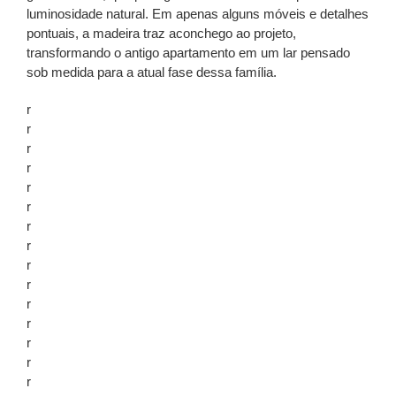
luminosidade natural. Em apenas alguns móveis e detalhes
pontuais, a madeira traz aconchego ao projeto,
transformando o antigo apartamento em um lar pensado
sob medida para a atual fase dessa família.
r
r
r
r
r
r
r
r
r
r
r
r
r
r
r