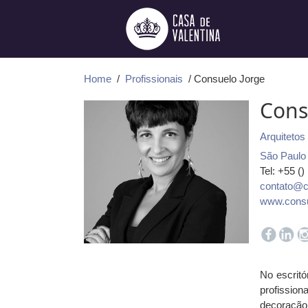
Ir
para
o
conteúdo
Home
/
Profissionais
/ Consuelo Jorge
Cons
Arquitetos
São Paulo
Tel: +55 ()
contato@c
www.consu
No escritó
profissio
decoração