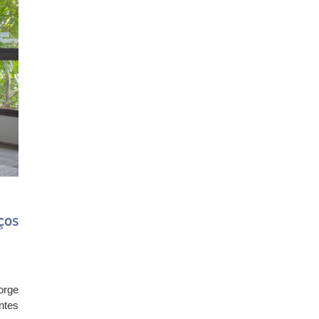
ços
orge
ntes