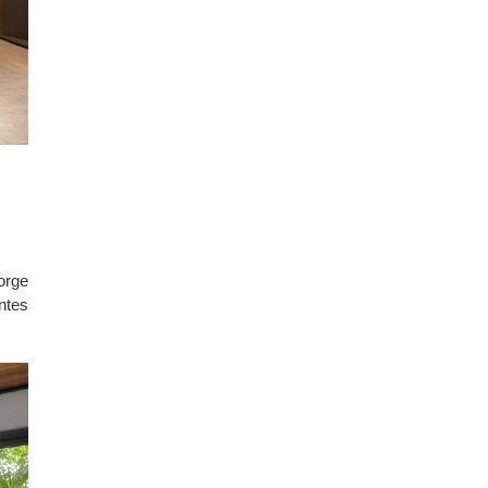
orge
ntes