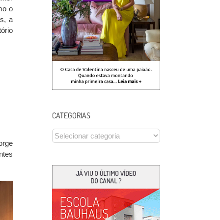
mo o
s, a
ório
CATEGORIAS
CATEGORIAS
orge
ntes