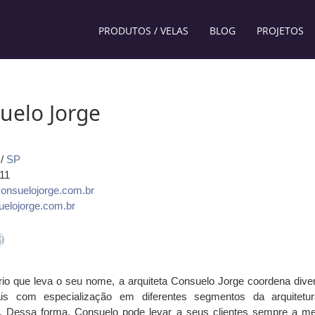
PRODUTOS / VELAS
BLOG
PROJETOS
uelo Jorge
/
SP
 11
onsuelojorge.com.br
elojorge.com.br
rio que leva o seu nome, a arquiteta Consuelo Jorge coordena dive
nais com especialização em diferentes segmentos da arquitetu
. Dessa forma, Consuelo pode levar a seus clientes sempre a me