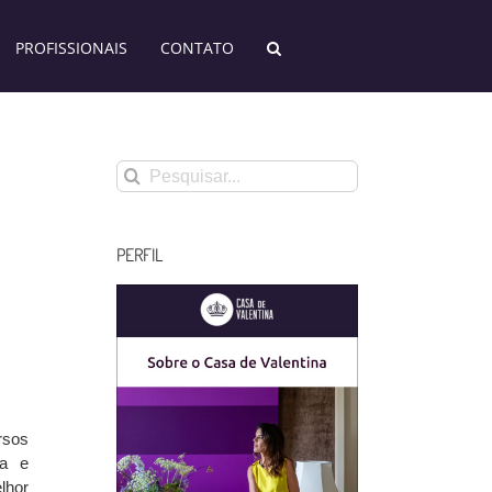
PROFISSIONAIS
CONTATO
Buscar
resultados
para:
PERFIL
rsos
ra e
lhor