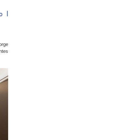
o |
orge
ntes