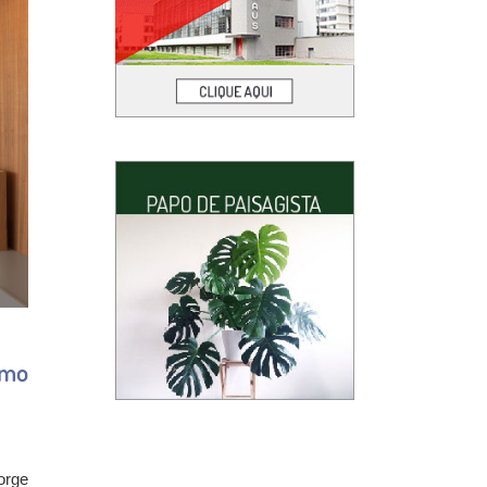
omo
orge