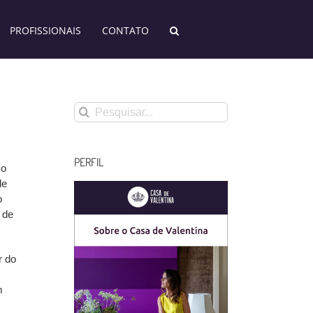
PROFISSIONAIS
CONTATO
Buscar
resultados
para:
PERFIL
 o
de
o
 de
r do
m