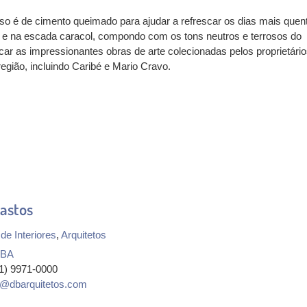
iso é de cimento queimado para ajudar a refrescar os dias mais quen
s e na escada caracol, compondo com os tons neutros e terrosos do
r as impressionantes obras de arte colecionadas pelos proprietário
egião, incluindo Caribé e Mario Cravo.
astos
de Interiores
,
Arquitetos
BA
71) 9971-0000
ra@dbarquitetos.com