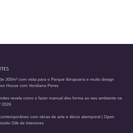
NTES
de 300m² com vista para o Parque Ibirapuera e muito design
Open House com Veridiana Peres
andes revela como o fazer manual deu forma ao seu ambiente na
 2026
contemporâneo com obras de arte e décor atemporal | Open
údio Glik de Interiores