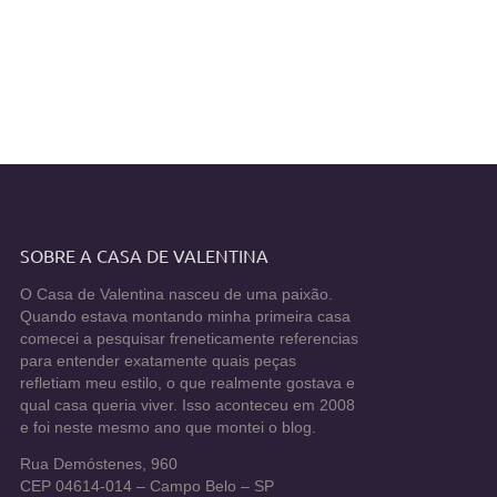
SOBRE A CASA DE VALENTINA
O Casa de Valentina nasceu de uma paixão.
Quando estava montando minha primeira casa
comecei a pesquisar freneticamente referencias
para entender exatamente quais peças
refletiam meu estilo, o que realmente gostava e
qual casa queria viver. Isso aconteceu em 2008
e foi neste mesmo ano que montei o blog.
Rua Demóstenes, 960
CEP 04614-014 – Campo Belo – SP