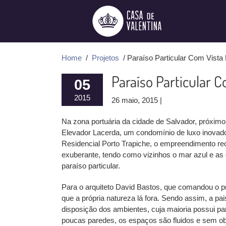
Ir
para
o
conteúdo
Home
/
Projetos
/ Paraíso Particular Com Vista
Paraíso Particular 
05
2015
26 maio, 2015 |
Na zona portuária da cidade de Salvador, próxi
Elevador Lacerda, um condomínio de luxo inovado
Residencial Porto Trapiche, o empreendimento rec
exuberante, tendo como vizinhos o mar azul e a
paraíso particular.
Para o arquiteto David Bastos, que comandou o p
que a própria natureza lá fora. Sendo assim, a pa
disposição dos ambientes, cuja maioria possui pa
poucas paredes, os espaços são fluidos e sem obs