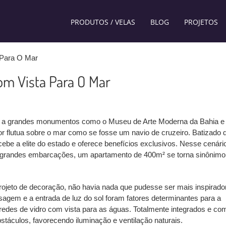
PRODUTOS / VELAS
BLOG
PROJETOS
 Para O Mar
Com Vista Para O Mar
mo a grandes monumentos como o Museu de Arte Moderna da Bahia e
r flutua sobre o mar como se fosse um navio de cruzeiro. Batizado 
ebe a elite do estado e oferece benefícios exclusivos. Nesse cenári
s grandes embarcações, um apartamento de 400m² se torna sinônimo
rojeto de decoração, não havia nada que pudesse ser mais inspirado
isagem e a entrada de luz do sol foram fatores determinantes para a
redes de vidro com vista para as águas. Totalmente integrados e co
táculos, favorecendo iluminação e ventilação naturais.