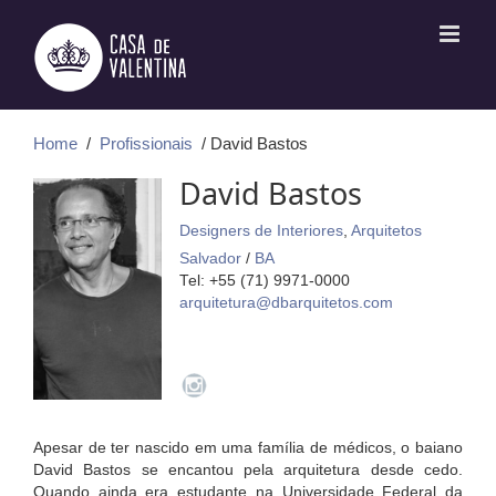
Ir
para
o
conteúdo
Home
/
Profissionais
/ David Bastos
David Bastos
Designers de Interiores
,
Arquitetos
Salvador
/
BA
Tel: +55 (71) 9971-0000
arquitetura@dbarquitetos.com
Apesar de ter nascido em uma família de médicos, o baiano
David Bastos se encantou pela arquitetura desde cedo.
Quando ainda era estudante na Universidade Federal da