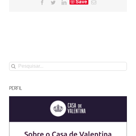
Save
Facebook
Twitter
LinkedIn
E-
mail
Buscar
resultados
para:
PERFIL