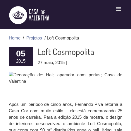
Ir
para
o
conteúdo
Home
/
Projetos
/ Loft Cosmopolita
Loft Cosmopolita
05
2015
27 maio, 2015 |
Após um período de cinco anos, Fernando Piva retorna à
Casa Cor com muito estilo – ele está comemorando 25
anos de carreira. Para a edição 2015 da mostra, o design
de interiores desenvolveu o ambiente Loft Cosmopolita,
que conta com 90 m² distribuídos entre o hall, living, sala