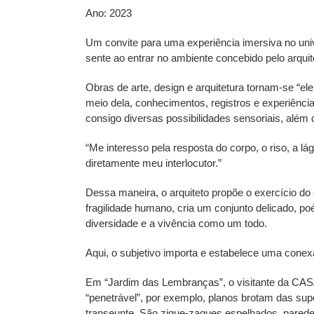
Ano: 2023
Um convite para uma experiência imersiva no un
sente ao entrar no ambiente concebido pelo arqui
Obras de arte, design e arquitetura tornam-se “el
meio dela, conhecimentos, registros e experiência
consigo diversas possibilidades sensoriais, além 
“Me interesso pela resposta do corpo, o riso, a 
diretamente meu interlocutor.”
Dessa maneira, o arquiteto propõe o exercício do 
fragilidade humano, cria um conjunto delicado, po
diversidade e a vivência como um todo.
Aqui, o subjetivo importa e estabelece uma conexão
Em “Jardim das Lembranças”, o visitante da CAS
“penetrável”, por exemplo, planos brotam das sup
transeunte. São zigue-zagues espelhados, parede