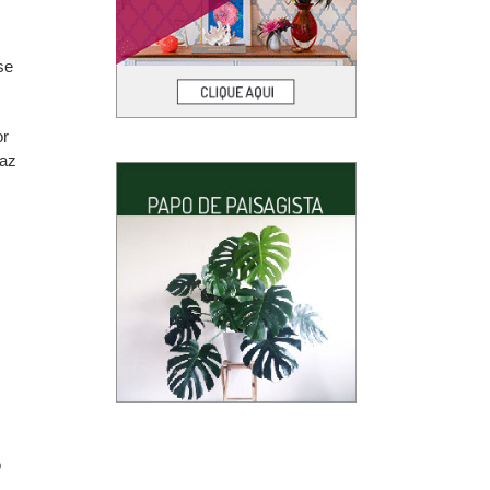
se
or
raz
o