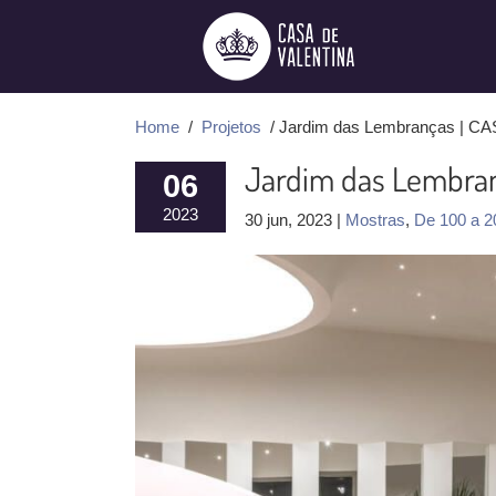
Ir
para
o
conteúdo
Home
/
Projetos
/ Jardim das Lembranças | C
Jardim das Lembra
06
2023
30 jun, 2023 |
Mostras
,
De 100 a 