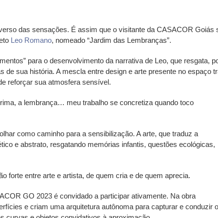
iverso das sensações. É assim que o visitante da CASACOR Goiás 
teto
Leo Romano
, nomeado “Jardim das Lembranças”.
ementos” para o desenvolvimento da narrativa de Leo, que resgata, p
s de sua história. A mescla entre design e arte presente no espaço t
de reforçar sua atmosfera sensível.
lágrima, a lembrança… meu trabalho se concretiza quando toco
olhar como caminho para a sensibilização. A arte, que traduz a
ético e abstrato, resgatando memórias infantis, questões ecológicas,
 forte entre arte e artista, de quem cria e de quem aprecia.
ACOR GO 2023 é convidado a participar ativamente. Na obra
erfícies e criam uma arquitetura autônoma para capturar e conduzir 
s curvas e objetos convidativos à aproximação.