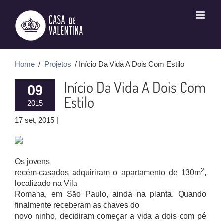
Ir
para
o
conteúdo
Home
/
Projetos
/ Início Da Vida A Dois Com Estilo
Início Da Vida A Dois Com
09
Estilo
2015
17 set, 2015 |
Os jovens
2
recém-casados adquiriram o apartamento de 130m
,
localizado na Vila
Romana, em São Paulo, ainda na planta. Quando
finalmente receberam as chaves do
novo ninho, decidiram começar a vida a dois com pé