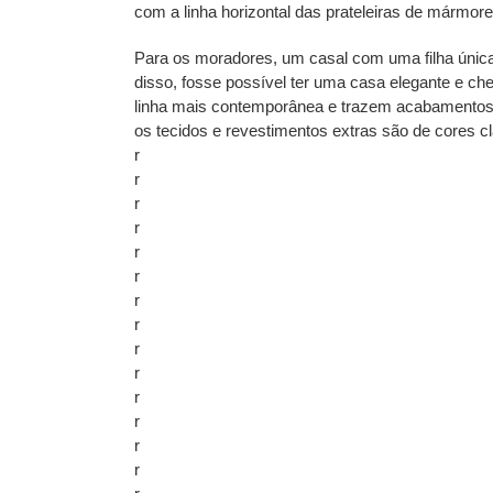
com a linha horizontal das prateleiras de mármore
Para os moradores, um casal com uma filha única,
disso, fosse possível ter uma casa elegante e ch
linha mais contemporânea e trazem acabamentos
os tecidos e revestimentos extras são de cores cl
r
r
r
r
r
r
r
r
r
r
r
r
r
r