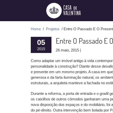
Ir
para
o
conteúdo
Home
/
Projetos
/ Entre O Passado E O Presen
Entre O Passado E 
05
2015
26 maio, 2015 |
Como adaptar um imóvel antigo à vida contemporâ
personalidade à construção? Diante desse desafio
e presente em um mesmo projeto. A casa em que
generosa e da farta iluminação natural, os ambie
estruturais, a arquiteta manteve a fachada no estil
Durante a reforma, a porta de entrada e o gradil
os caixilhos de outros cômodos ganharam uma pe
nova disposição dos espaços e do mobiliário, foi 
do pé-direito. Outra intervenção bem bolada por Pa