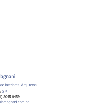
Magnani
de Interiores
,
Arquitetos
/
SP
11) 3045-9459
lamagnani.com.br