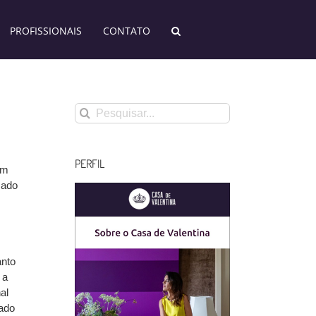
PROFISSIONAIS
CONTATO
Buscar
resultados
para:
PERFIL
em
sado
anto
 a
al
iado