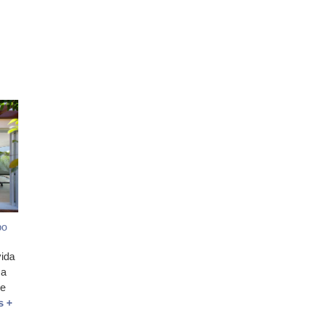
po
vida
 a
ue
s +