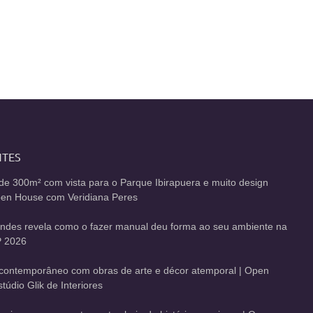
NTES
de 300m² com vista para o Parque Ibirapuera e muito design
Open House com Veridiana Peres
andes revela como o fazer manual deu forma ao seu ambiente na
 2026
contemporâneo com obras de arte e décor atemporal | Open
údio Glik de Interiores