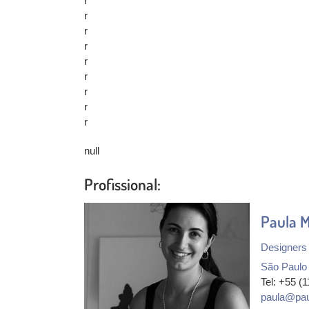
r
r
r
r
r
r
r
r
r
null
Profissional:
Paula 
Designers 
São Paulo
Tel: +55 (
paula@pau