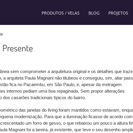
PRODUTOS / VELAS
BLOG
PROJETOS
te
O Presente
nea sem comprometer a arquitetura original e os detalhes que traz
, a arquiteta Paula Magnani não titubeou e conseguiu, sim, aliar pas
stão fica no Pacaembu, em São Paulo, e, apesar da metragem
ntes internos pediam uma boa repaginada. Sem propor alterações
o dos casarões tradicionais típicos do bairro.
 geométrico das janelas do living foram mantidos como estavam, enqu
quena modernização. Para que a iluminação ficasse de acordo com
acrescentado um forro de gesso, o que rebaixou um pouco a altura fin
ula Magnani foi a lareira, já existente, que teve o seu desenho ampl