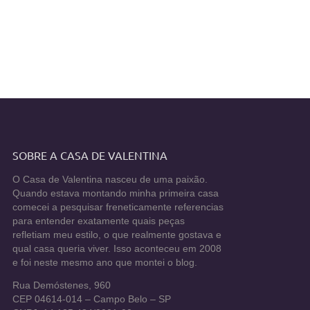
SOBRE A CASA DE VALENTINA
O Casa de Valentina nasceu de uma paixão.
Quando estava montando minha primeira casa
comecei a pesquisar freneticamente referencias
para entender exatamente quais peças
refletiam meu estilo, o que realmente gostava e
qual casa queria viver. Isso aconteceu em 2008
e foi neste mesmo ano que montei o blog.
Rua Demóstenes, 960
CEP 04614-014 – Campo Belo – SP