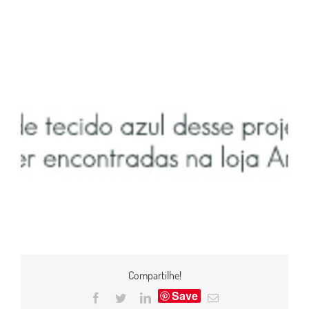
Compartilhe!
Save
Facebook
Twitter
LinkedIn
E-
mail