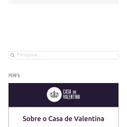
Buscar
resultados
para:
PERFIL