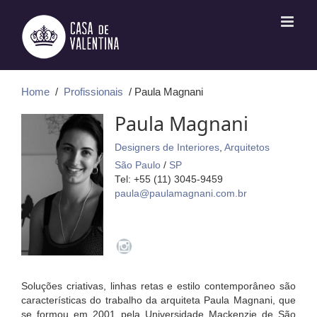
Ir
para
o
conteúdo
Home
/
Profissionais
/ Paula Magnani
Paula Magnani
Designers de Interiores
,
Arquitetos
São Paulo
/
SP
Tel: +55 (11) 3045-9459
paula@paulamagnani.com.br
Soluções criativas, linhas retas e estilo contemporâneo são
características do trabalho da arquiteta Paula Magnani, que
se formou em 2001 pela Universidade Mackenzie de São