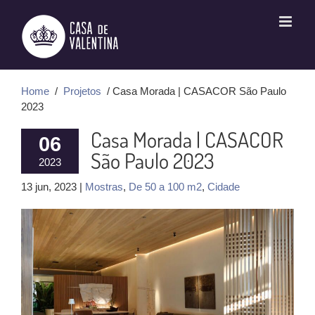
Ir
para
o
conteúdo
Home
/
Projetos
/ Casa Morada | CASACOR São Paulo
2023
Casa Morada | CASACOR
06
São Paulo 2023
2023
13 jun, 2023 |
Mostras
,
De 50 a 100 m2
,
Cidade