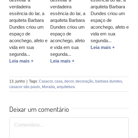
verdadeira
verdadeira
arquiteta Barbara
essência do lar, a
essência do lar, a
Dundes criou um
arquiteta Barbara
arquiteta Barbara
espaço de
Dundes criou um
Dundes criou um
aconchego, afeto e
espaço de
espaço de
vida em sua
aconchego, afeto e
aconchego, afeto
segunda...
vida em sua
e vida em sua
Leia mais +
segunda...
segunda...
Leia mais +
Leia mais +
13, junho
|
Tags:
Casacor
,
casa
,
decor
,
decoração
,
barbara dundes
,
casacor são paulo
,
Morada
,
arquitetura
Deixar um comentário
Comentário