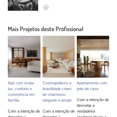
Mais Projetos deste Profissional
Apê com muita
Cosmopolismo e
Apartamento com
luz, conforto e
brasilidade criam
jeito de casa
convivência em
lar charmoso,
Com a intenção de
família
elegante e amplo
desvelar a
Com a intenção de
Com a intenção de
verdadeira
desvelar a
desvelar a
essência do lar, a