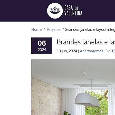
Ir
para
o
conteúdo
Home
/
Projetos
/ Grandes janelas e layout inte
Grandes janelas e l
06
2024
10 jun, 2024 |
Apartamentos
,
De 1