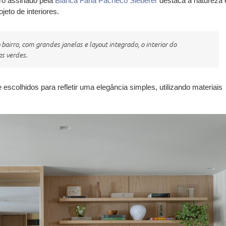
ro assinado pela
Bianca Faria Pacheco Sieberer
destaca a natureza 
eto de interiores.
airro, com grandes janelas e layout integrado, o interior do
as verdes.
scolhidos para refletir uma elegância simples, utilizando materiais