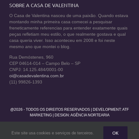
SOBRE A CASA DE VALENTINA
O Casa de Valentina nasceu de uma paixão. Quando estava
montando minha primeira casa comecei a pesquisar
freneticamente referencias para entender exatamente quais
peças refletiam meu estilo, o que realmente gostava e qual
casa queria viver. Isso aconteceu em 2008 e foi neste
mesmo ano que montei o blog.
Rua Demóstenes, 960
CEP 04614-014 – Campo Belo – SP
CNPJ: 14.125.484/0001-00
oi@casadevalentina.com.br
(11) 99826-1393
@2026 - TODOS OS DIREITOS RESERVADOS | DEVELOPMENT:
ATF
MARKETING
| DESIGN: AGÊNCIA NORTEARIA
Facebook
Twitter
Instagram
Pinterest
YouTube
Rss
OK
Este site usa cookies e serviços de terceiros.