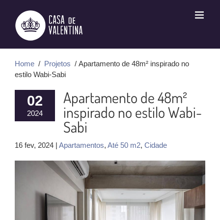
Ir
para
o
conteúdo
Home
/
Projetos
/ Apartamento de 48m² inspirado no
estilo Wabi-Sabi
Apartamento de 48m²
02
inspirado no estilo Wabi-
2024
Sabi
16 fev, 2024 |
Apartamentos
,
Até 50 m2
,
Cidade