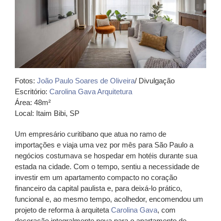
Fotos:
João Paulo Soares de Oliveira
/ Divulgação
Escritório:
Carolina Gava Arquitetura
Área: 48m²
Local: Itaim Bibi, SP
Um empresário curitibano que atua no ramo de
importações e viaja uma vez por mês para São Paulo a
negócios costumava se hospedar em hotéis durante sua
estada na cidade. Com o tempo, sentiu a necessidade de
investir em um apartamento compacto no
coração
financeiro da capital paulista
e, para deixá-lo prático,
funcional e, ao mesmo tempo, acolhedor, encomendou um
projeto de reforma à arquiteta
Carolina Gava
, com
decoração integralmente nova
para o
apartamento de