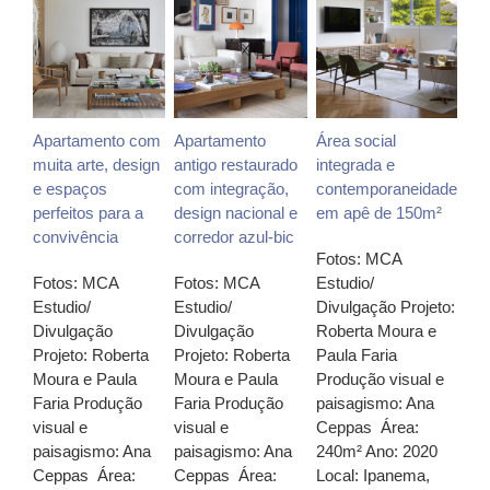
Apartamento com
Apartamento
Área social
muita arte, design
antigo restaurado
integrada e
e espaços
com integração,
contemporaneidade
perfeitos para a
design nacional e
em apê de 150m²
convivência
corredor azul-bic
Fotos: MCA
Fotos: MCA
Fotos: MCA
Estudio/
Estudio/
Estudio/
Divulgação Projeto:
Divulgação
Divulgação
Roberta Moura e
Projeto: Roberta
Projeto: Roberta
Paula Faria
Moura e Paula
Moura e Paula
Produção visual e
Faria Produção
Faria Produção
paisagismo: Ana
visual e
visual e
Ceppas Área:
paisagismo: Ana
paisagismo: Ana
240m² Ano: 2020
Ceppas Área:
Ceppas Área:
Local: Ipanema,