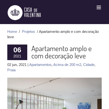
Ir
para
o
conteúdo
Home
/
Projetos
/ Apartamento amplo e com decoração
leve
Apartamento amplo e
06
com decoração leve
2021
02 jun, 2021 |
Apartamentos
,
Acima de 200 m2
,
Cidade
,
Praia