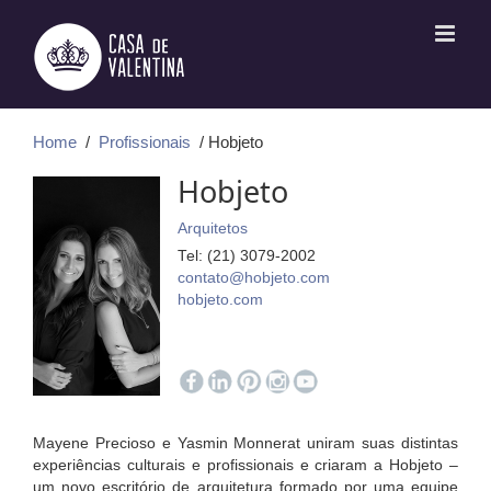
Ir
para
o
conteúdo
Home
/
Profissionais
/ Hobjeto
Hobjeto
Arquitetos
Tel: (21) 3079-2002
contato@hobjeto.com
hobjeto.com
Mayene Precioso e Yasmin Monnerat uniram suas distintas
experiências culturais e profissionais e criaram a Hobjeto –
um novo escritório de arquitetura formado
por uma equipe