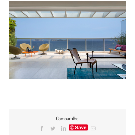
Compartilhe!
Save
Facebook
Twitter
LinkedIn
E-
mail