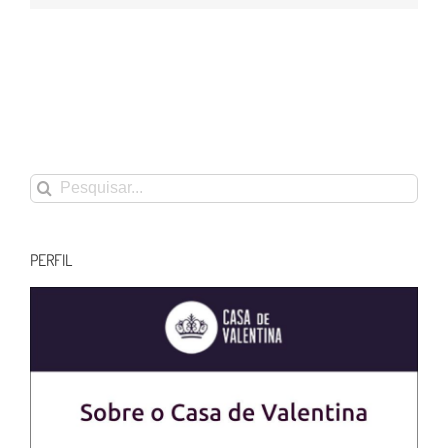
Buscar
resultados
para:
PERFIL