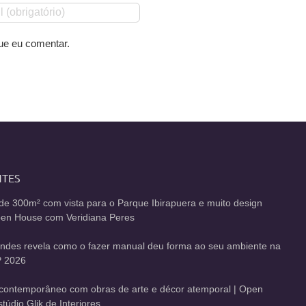
ue eu comentar.
NTES
de 300m² com vista para o Parque Ibirapuera e muito design
Open House com Veridiana Peres
andes revela como o fazer manual deu forma ao seu ambiente na
 2026
contemporâneo com obras de arte e décor atemporal | Open
údio Glik de Interiores