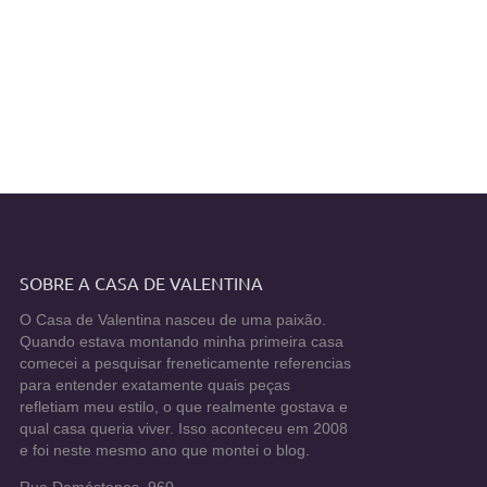
SOBRE A CASA DE VALENTINA
O Casa de Valentina nasceu de uma paixão.
Quando estava montando minha primeira casa
comecei a pesquisar freneticamente referencias
para entender exatamente quais peças
refletiam meu estilo, o que realmente gostava e
qual casa queria viver. Isso aconteceu em 2008
e foi neste mesmo ano que montei o blog.