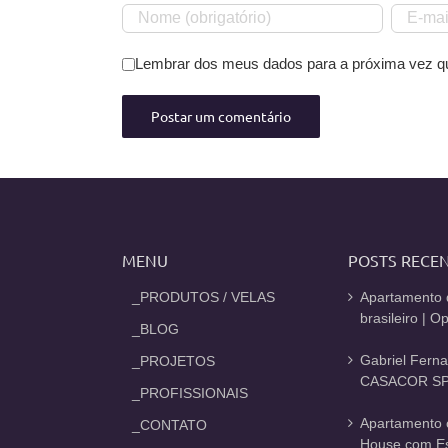
Lembrar dos meus dados para a próxima vez q
MENU
POSTS RECE
_PRODUTOS / VELAS
Apartamento 
brasileiro | 
_BLOG
Gabriel Fern
_PROJETOS
CASACOR SP
_PROFISSIONAIS
Apartamento 
_CONTATO
House com Est