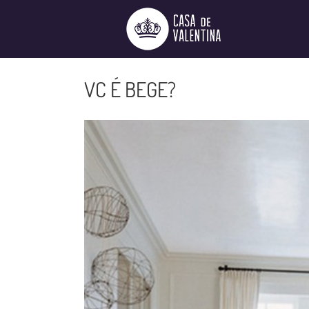
Ir
para
o
conteúdo
VC É BEGE?