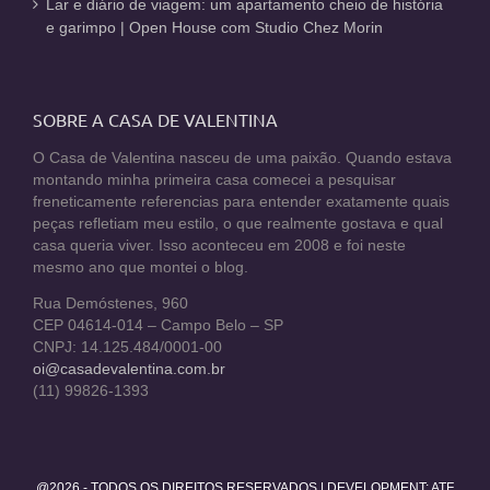
Lar e diário de viagem: um apartamento cheio de história
e garimpo | Open House com Studio Chez Morin
SOBRE A CASA DE VALENTINA
O Casa de Valentina nasceu de uma paixão. Quando estava
montando minha primeira casa comecei a pesquisar
freneticamente referencias para entender exatamente quais
peças refletiam meu estilo, o que realmente gostava e qual
casa queria viver. Isso aconteceu em 2008 e foi neste
mesmo ano que montei o blog.
Rua Demóstenes, 960
CEP 04614-014 – Campo Belo – SP
CNPJ: 14.125.484/0001-00
oi@casadevalentina.com.br
(11) 99826-1393
@2026 - TODOS OS DIREITOS RESERVADOS | DEVELOPMENT:
ATF