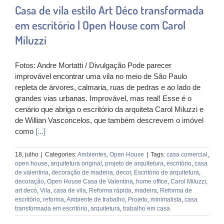
Casa de vila estilo Art Déco transformada
em escritório | Open House com Carol
Miluzzi
Fotos: Andre Mortatti / Divulgação Pode parecer
improvável encontrar uma vila no meio de São Paulo
repleta de árvores, calmaria, ruas de pedras e ao lado de
grandes vias urbanas. Improvável, mas real! Esse é o
cenário que abriga o escritório da arquiteta Carol Miluzzi e
de Willian Vasconcelos, que também descrevem o imóvel
como
[...]
18, julho
|
Categories:
Ambientes
,
Open House
|
Tags:
casa comercial
,
open house
,
arquitetura original
,
projeto de arquitetura
,
escritório
,
casa
de valentina
,
decoração de madeira
,
decor
,
Escritório de arquitetura
,
decoração
,
Open House Casa de Valentina
,
home office
,
Carol Miluzzi
,
art decó
,
Vila
,
casa de vila
,
Reforma rápida
,
madeira
,
Reforma de
escritório
,
reforma
,
Ambiente de trabalho
,
Projeto
,
minimalista
,
casa
transformada em escritório
,
arquitetura
,
trabalho em casa