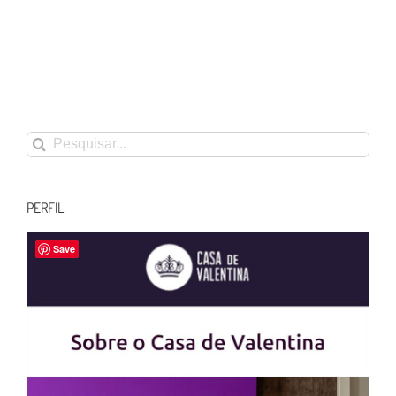
Buscar
resultados
para:
PERFIL
Save