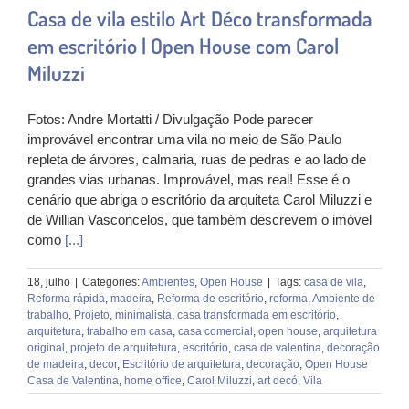
Casa de vila estilo Art Déco transformada
em escritório | Open House com Carol
Miluzzi
Fotos: Andre Mortatti / Divulgação Pode parecer
improvável encontrar uma vila no meio de São Paulo
repleta de árvores, calmaria, ruas de pedras e ao lado de
grandes vias urbanas. Improvável, mas real! Esse é o
cenário que abriga o escritório da arquiteta Carol Miluzzi e
de Willian Vasconcelos, que também descrevem o imóvel
como
[...]
18, julho
|
Categories:
Ambientes
,
Open House
|
Tags:
casa de vila
,
Reforma rápida
,
madeira
,
Reforma de escritório
,
reforma
,
Ambiente de
trabalho
,
Projeto
,
minimalista
,
casa transformada em escritório
,
arquitetura
,
trabalho em casa
,
casa comercial
,
open house
,
arquitetura
original
,
projeto de arquitetura
,
escritório
,
casa de valentina
,
decoração
de madeira
,
decor
,
Escritório de arquitetura
,
decoração
,
Open House
Casa de Valentina
,
home office
,
Carol Miluzzi
,
art decó
,
Vila