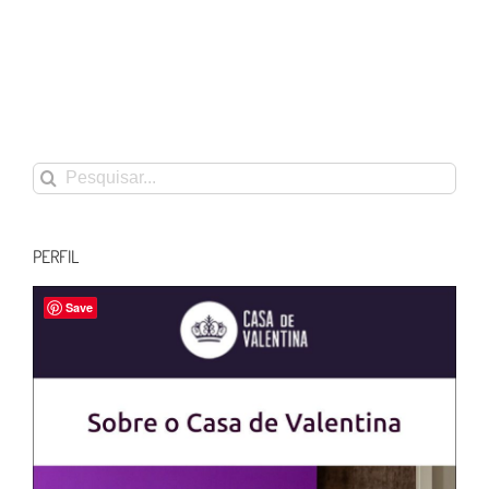
Buscar
resultados
para:
PERFIL
Save