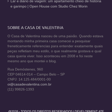
Lar e diário de viagem: um apartamento cheio de história
e garimpo | Open House com Studio Chez Morin
SOBRE A CASA DE VALENTINA
O Casa de Valentina nasceu de uma paixão. Quando estava
montando minha primeira casa comecei a pesquisar
freneticamente referencias para entender exatamente quais
peças refletiam meu estilo, o que realmente gostava e qual
casa queria viver. Isso aconteceu em 2008 e foi neste
mesmo ano que montei o blog.
Rua Demóstenes, 960
CEP 04614-014 – Campo Belo – SP
CNPJ: 14.125.484/0001-00
oi@casadevalentina.com.br
(11) 99826-1393
@2026 - TODOS OS DIREITOS RESERVADOS | DEVELOPMENT:
ATF