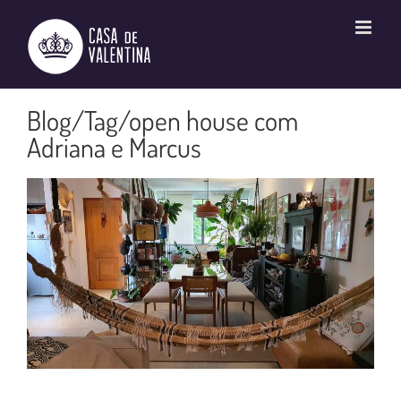
Ir
para
o
conteúdo
open house com
Adriana e Marcus