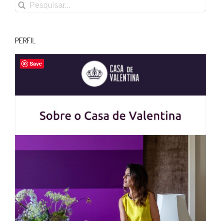
Buscar
resultados
para:
PERFIL
Save