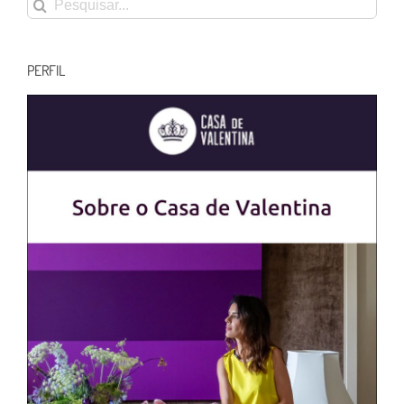
Buscar
resultados
para:
PERFIL