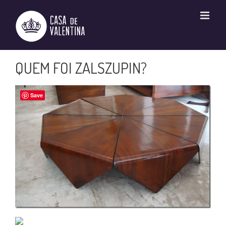
Ir
para
o
conteúdo
QUEM FOI ZALSZUPIN?
Save