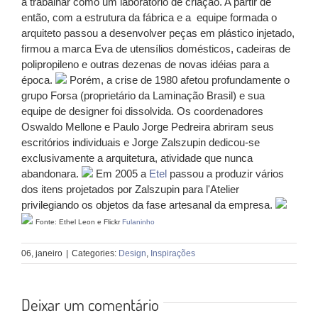
a trabalhar como um laboratório de criação. A partir de
então, com a estrutura da fábrica e a equipe formada o
arquiteto passou a desenvolver peças em plástico injetado,
firmou a marca Eva de utensílios domésticos, cadeiras de
polipropileno e outras dezenas de novas idéias para a
época.
Porém, a crise de 1980 afetou profundamente o
grupo Forsa (proprietário da Laminação Brasil) e sua
equipe de designer foi dissolvida. Os coordenadores
Oswaldo Mellone e Paulo Jorge Pedreira abriram seus
escritórios individuais e Jorge Zalszupin dedicou-se
exclusivamente a arquitetura, atividade que nunca
abandonara.
Em 2005 a
Etel
passou a produzir vários
dos itens projetados por Zalszupin para l'Atelier
privilegiando os objetos da fase artesanal da empresa.
Fonte: Ethel Leon e Flickr
Fulaninho
06, janeiro
|
Categories:
Design
,
Inspirações
Deixar um comentário