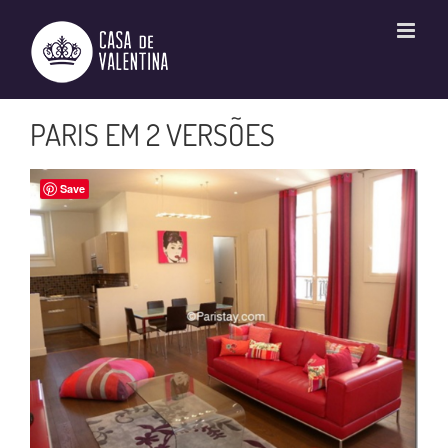
Ir
para
o
conteúdo
PARIS EM 2 VERSÕES
Save