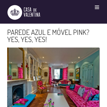
Ir
para
o
conteúdo
PAREDE AZUL E MÓVEL PINK?
YES, YES, YES!