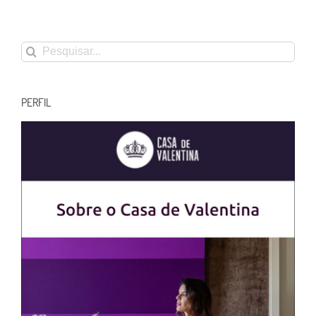
Buscar
resultados
para:
PERFIL