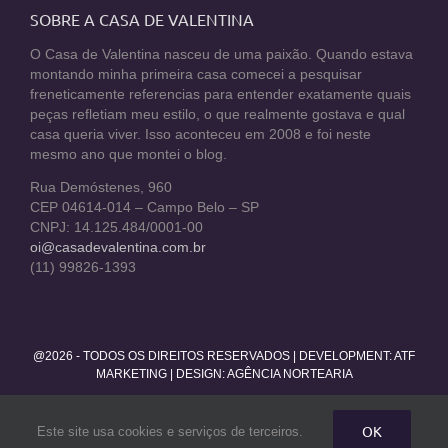
SOBRE A CASA DE VALENTINA
O Casa de Valentina nasceu de uma paixão. Quando estava
montando minha primeira casa comecei a pesquisar
freneticamente referencias para entender exatamente quais
peças refletiam meu estilo, o que realmente gostava e qual
casa queria viver. Isso aconteceu em 2008 e foi neste
mesmo ano que montei o blog.
Rua Demóstenes, 960
CEP 04614-014 – Campo Belo – SP
CNPJ: 14.125.484/0001-00
oi@casadevalentina.com.br
(11) 99826-1393
@2026 - TODOS OS DIREITOS RESERVADOS | DEVELOPMENT:
ATF
MARKETING
| DESIGN: AGÊNCIA NORTEARIA
Facebook
Twitter
Instagram
Pinterest
YouTube
Rss
OK
Este site usa cookies e serviços de terceiros.