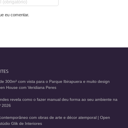
ue eu comentar.
NTES
de 300m² com vista para o Parque Ibirapuera e muito design
Open House com Veridiana Peres
andes revela como o fazer manual deu forma ao seu ambiente na
 2026
contemporâneo com obras de arte e décor atemporal | Open
údio Glik de Interiores