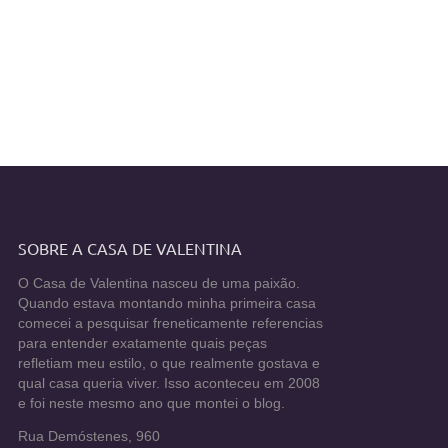
SOBRE A CASA DE VALENTINA
O Casa de Valentina nasceu de uma paixão.
Quando estava montando minha primeira casa
comecei a pesquisar freneticamente referencias
para entender exatamente quais peças
refletiam meu estilo, o que realmente gostava e
qual casa queria viver. Isso aconteceu em 2008
e foi neste mesmo ano que montei o blog.
Rua Demóstenes, 960