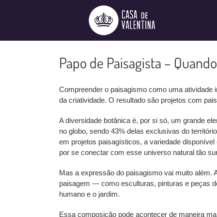
Ir
para
o
conteúdo
Papo de Paisagista – Quando 
Compreender o paisagismo como uma atividade in
da criatividade. O resultado são projetos com pa
A diversidade botânica é, por si só, um grande el
no globo, sendo 43% delas exclusivas do territóri
em projetos paisagísticos, a variedade disponív
por se conectar com esse universo natural tão su
Mas a expressão do paisagismo vai muito além. 
paisagem — como esculturas, pinturas e peças de
humano e o jardim.
Essa composição pode acontecer de maneira mais 