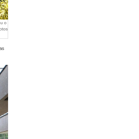
u o
otos
-as