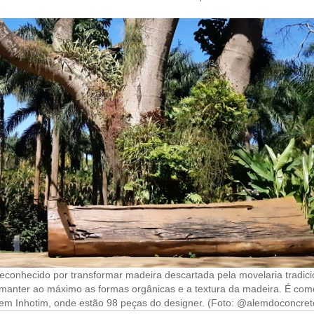
econhecido por transformar madeira descartada pela movelaria tradici
é manter ao máximo as formas orgânicas e a textura da madeira. É com
 em Inhotim, onde estão 98 peças do designer. (Foto: @alemdoconcret