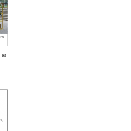
ora
, as