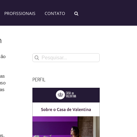
PROFISSIONAIS
CONTATO
n
Buscar
ção
resultados
para:
das
PERFIL
uso
oas
os.