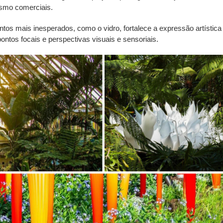
smo comerciais.
tos mais inesperados, como o vidro, fortalece a expressão artística
ontos focais e perspectivas visuais e sensoriais.