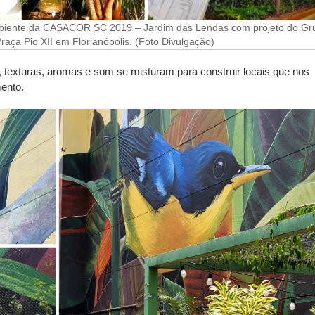
biente da CASACOR SC 2019 – Jardim das Lendas com projeto do Gr
Praça Pio XII em Florianópolis. (Foto Divulgação)
s, texturas, aromas e som se misturam para construir locais que nos
ento.