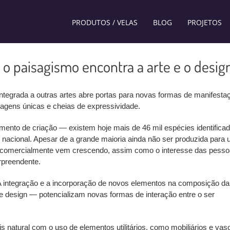
PRODUTOS / VELAS
BLOG
PROJETOS
o paisagismo encontra a arte e o desig
tegrada a outras artes abre portas para novas formas de manifesta
isagens únicas e cheias de expressividade.
emento de criação — existem hoje mais de 46 mil espécies identifica
o nacional. Apesar de a grande maioria ainda não ser produzida para 
el comercialmente vem crescendo, assim como o interesse das pess
rpreendente.
A integração e a incorporação de novos elementos na composição da
 design — potencializam novas formas de interação entre o ser
natural com o uso de elementos utilitários, como mobiliários e vas