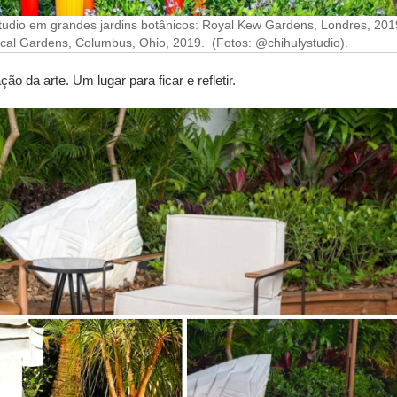
Studio em grandes jardins botânicos: Royal Kew Gardens, Londres, 201
ical Gardens, Columbus, Ohio, 2019. (Fotos: @chihulystudio).
da arte. Um lugar para ficar e refletir.