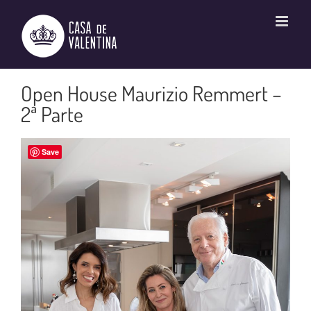
Ir
para
o
conteúdo
Open House Maurizio Remmert –
2ª Parte
Save