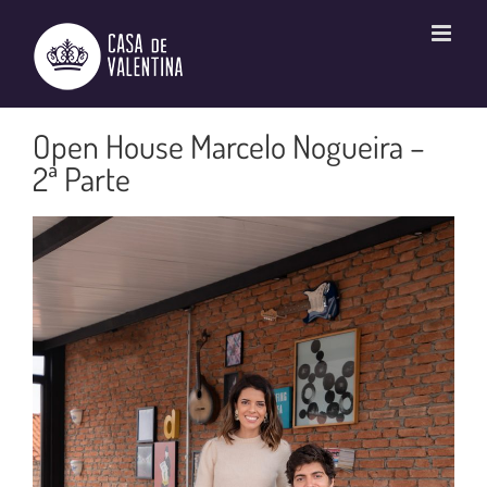
Ir
para
o
conteúdo
Open House Marcelo Nogueira –
2ª Parte