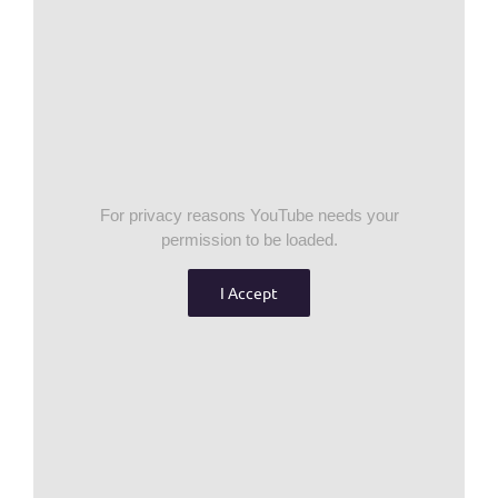
For privacy reasons YouTube needs your
permission to be loaded.
I Accept