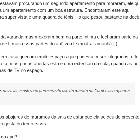
do estavam procurando um segundo apartamento para morarem, ele qu
ria um apartamento com um boa estrutura. Encontraram este aqui
 super vista e uma quadra de tênis – o que pesou bastante na deci
 da varanda mas mexeram bem na parte íntima e fecharam parte da
 de I, mas essas partes do apê vou te mostrar amanhã ;-)
em casa queriam muito espaços que pudessem ser integrados, e fo
a com as portas abertas esta é uma extensão da sala, quando as po
amas de TV no espaço.
ós do casal, a poltrona preta era do avô do marido da Carol e acompanha
 os abajures de muramos da sala de estar que ela se deu de present
em gosta do tema rssss
 do apê?