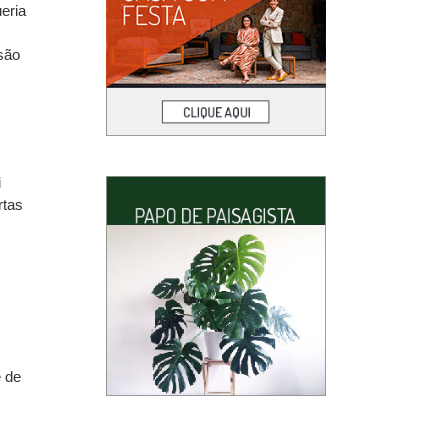
eria
são
i
rtas
e de