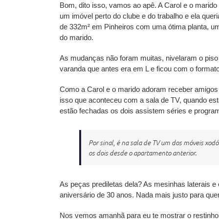
Bom, dito isso, vamos ao apê. A Carol e o mari
um imóvel perto do clube e do trabalho e ela que
de 332m² em Pinheiros com uma ótima planta, uma
do marido.
As mudanças não foram muitas, nivelaram o piso
varanda que antes era em L e ficou com o formato
Como a Carol e o marido adoram receber amigos 
isso que aconteceu com a sala de TV, quando est
estão fechadas os dois assistem séries e progr
Por sinal, é na sala de TV um dos móveis xod
os dois desde o apartamento anterior.
As peças prediletas dela? As mesinhas laterais e
aniversário de 30 anos. Nada mais justo para qu
Nos vemos amanhã para eu te mostrar o restinho