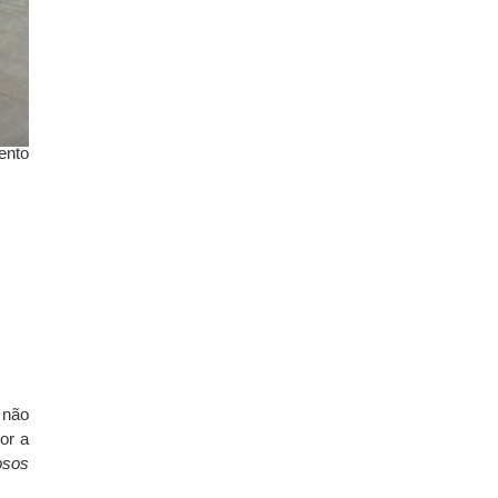
ento
 não
or a
osos