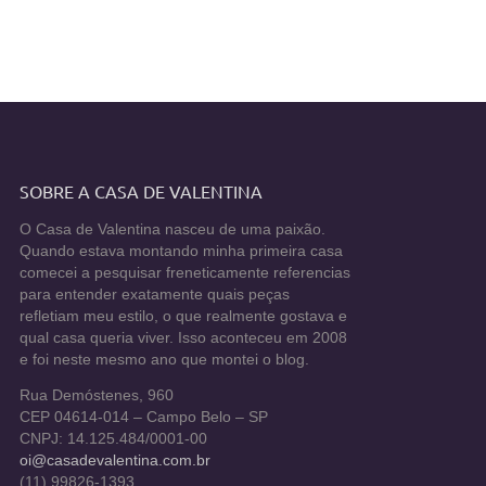
SOBRE A CASA DE VALENTINA
O Casa de Valentina nasceu de uma paixão.
Quando estava montando minha primeira casa
comecei a pesquisar freneticamente referencias
para entender exatamente quais peças
refletiam meu estilo, o que realmente gostava e
qual casa queria viver. Isso aconteceu em 2008
e foi neste mesmo ano que montei o blog.
Rua Demóstenes, 960
CEP 04614-014 – Campo Belo – SP
CNPJ: 14.125.484/0001-00
oi@casadevalentina.com.br
(11) 99826-1393