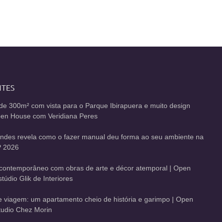
NTES
de 300m² com vista para o Parque Ibirapuera e muito design
Open House com Veridiana Peres
andes revela como o fazer manual deu forma ao seu ambiente na
 2026
contemporâneo com obras de arte e décor atemporal | Open
údio Glik de Interiores
de viagem: um apartamento cheio de história e garimpo | Open
udio Chez Morin