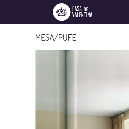
Ir
para
o
conteúdo
MESA/PUFE