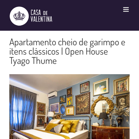
Ir
para
o
conteúdo
Apartamento cheio de garimpo e
itens clássicos | Open House
Tyago Thume