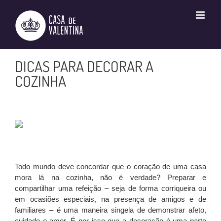
Ir
para
o
conteúdo
DICAS PARA DECORAR A
COZINHA
Todo mundo deve concordar que o coração de uma casa
mora lá na cozinha, não é verdade? Preparar e
compartilhar uma refeição – seja de forma corriqueira ou
em ocasiões especiais, na presença de amigos e de
familiares – é uma maneira singela de demonstrar afeto,
cuidado e amor. É por isso que a decoração é uma parte