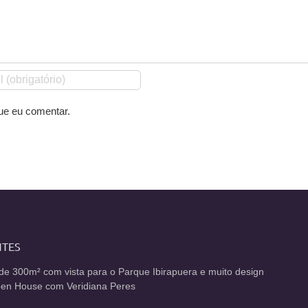
ue eu comentar.
NTES
de 300m² com vista para o Parque Ibirapuera e muito design
Open House com Veridiana Peres