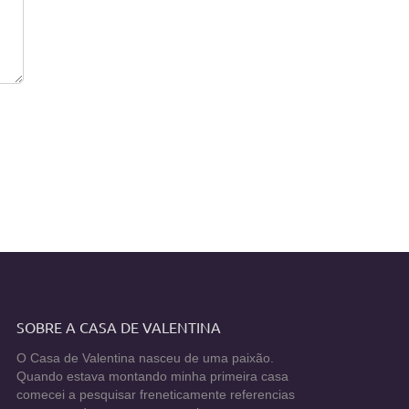
SOBRE A CASA DE VALENTINA
O Casa de Valentina nasceu de uma paixão.
Quando estava montando minha primeira casa
comecei a pesquisar freneticamente referencias